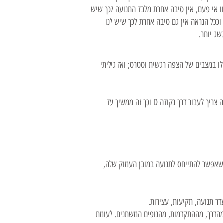
ו אי פעם, אין סיבה אחרת מלבד התנועה לכך שיש
וככל הנראה אין גם סיבה אחרת לכך שיש לנו
שג יותר.
ו במצבים של הצפה רגשית וסטרס; ואז גיליתי
מעניין לציין, בהקשר הזה, שמבחינה מתמטית אין קיום לתנועה; כדי להגיע מנקודה A ל B צריך לעבור קודם דרך נקודה C, וכדי להגיע אליה צריך לעבור דרך נקודה D וכך זה ממשיך עד
ו שאפשר להתייחס לתנועה במובן העמוק שלה,
דר תנועה, תקיעות, עצירות.
ת מהדרך, מההתקדמות, מהנופים המשתנים. לעומת