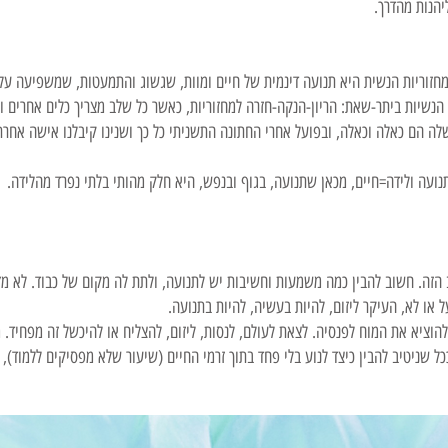
ליהנות מהדרך.
מחזוריות הנשית היא תנועה דינמית של חיים ומוות, שגשוג והתמעטות, שמשפיעה על 
נשיות ביתר-שאת: הריון-הנקה-חזרה למחזוריות, כאשר כל שלב מצריך כלים אחרים וה
 הם כאלה וכאלה, ובפועל אחרי החתונה התשניתי כל כך ושנינו קיבלנו אישה אחרת מ
ועה ולידה=חיים, מכאן שתנועה, בגוף ובנפש, היא חלק מהותי בלתי נפרד מהלידה.
הזה. חשוב להבין כמה משמעות וחשיבות יש לתנועה, ולתת לה מקום של כבוד. לא מ
 או לא, העיקר ליזום, להיות בעשיה, להיות בתנועה.
הוציא את המוח לפנסיה. לצאת לעולם, לנסות, ליזום, להצליח או להיכשל זה מפחיד. מ
ל שניטיב להבין כיצד לנוע בלי פחד בתוך זרמי החיים (שיעור שלא מפסיקים ללמוד), 