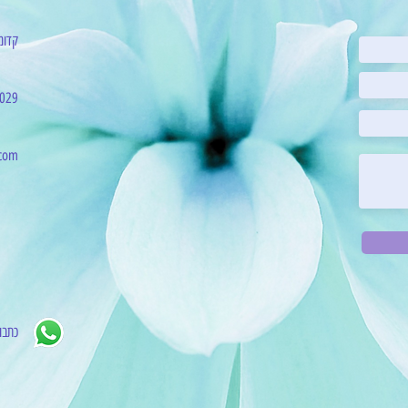
קדומ
029
com
כתבו