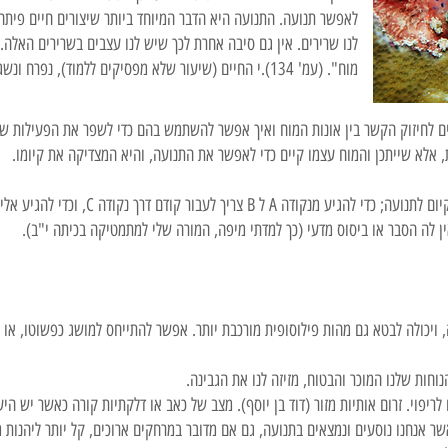
לאפשר תנועה. התנועה היא הדבר המיוחד ביותר שיצורים חיים פיתח
לנו שרירים. אין גם סיבה אחרת לכך שיש לנו עצבים בשרירים האלה. 
מוח". (עמ' 134).
י החיים (שיעור שלא מפסיקים ללמוד), נפרח ונשג
ים לחיזוק הקשר בין אונות המוח ואיך אפשר להשתמש בהם כדי לשפר את הפעילות של
אלא שייתכן והמוח עצמו קיים כדי לאפשר את התנועה, והיא המצדיקה את קיומו.
ן לה הסבר או ביסוס מדעי (כך למדתי מיפה, המורה שלי למתמטיקה בכיתה י"ב).
, ויכולה לבטא גם מהות פילוסופית מורכבת יותר. אפשר להתייחס למושג כפשוטו, א
וחות שלנו המוכר והבטוח, מזיזה לנו את הגבינה.
יפוי. זרום אותיות מזור (דוד בן יוסף). מצב של כאב או דלקתיות קורה כאשר יש היע
אשר אנחנו נוסעים ונמצאים בתנועה, גם אם מדובר במרחקים ארוכים, קל יותר ליהנו