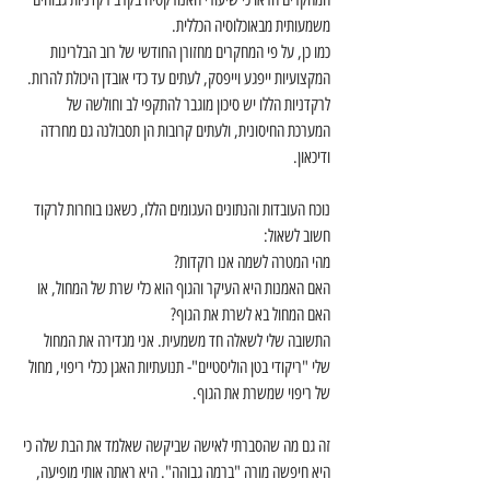
משמעותית מבאוכלוסיה הכללית.
כמו כן, על פי המחקרים מחזורן החודשי של רוב הבלרינות 
המקצועיות ייפגע וייפסק, לעתים עד כדי אובדן היכולת להרות. 
לרקדניות הללו יש סיכון מוגבר להתקפי לב וחולשה של 
המערכת החיסונית, ולעתים קרובות הן תסבולנה גם מחרדה 
ודיכאון.
נוכח העובדות והנתונים העגומים הללו, כשאנו בוחרות לרקוד 
חשוב לשאול:
מהי המטרה לשמה אנו רוקדות?
האם האמנות היא העיקר והגוף הוא כלי שרת של המחול, או 
האם המחול בא לשרת את הגוף? 
התשובה שלי לשאלה חד משמעית. אני מגדירה את המחול 
שלי "ריקודי בטן הוליסטיים"- תנועתיות האגן ככלי ריפוי, מחול 
של ריפוי שמשרת את הגוף.
זה גם מה שהסברתי לאישה שביקשה שאלמד את הבת שלה כי 
היא חיפשה מורה "ברמה גבוהה". היא ראתה אותי מופיעה, 