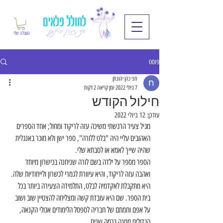
העגלה שלי
פוסט
חני כהן יהונתן
7 ביולי 2022
זמן קריאה 2 דקות
חילול הקודש
עודכן:
12 ביולי 2022
מגיל צעיר הרגשתי משיכה עזה לריקוד ומחול; אחד הספרים 
האהובים עליי היה "בלט ללורה", ספר ישן ולא מוכר באנגלית 
שהיה שייך לאמא או לסבתא שלי.
הספר מספר על ילדה בשם לורה שניחנה בכישרון מיוחד 
ואהבה עזה לריקוד, והיא עיוורת לגמרי לכשרון ולייחודיות שלה.
היא מתקבלת לאקדמיה לבלט, התלמידה הצעירה ביותר בכל 
בית הספר. שם היא עובדת קשה ומצליחה להצטיין שוב ושוב 
על אפם וחמתם של חבריה לספסל הלימודים אכולי הקנאה, 
הגדולים ממנה בכמה שנים.