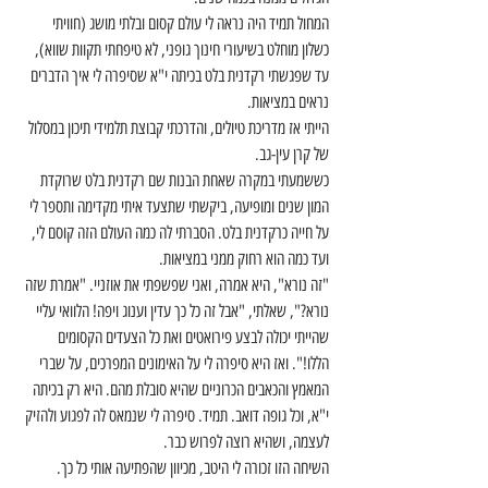
המחול תמיד היה נראה לי עולם קסום ובלתי מושג (חוויתי 
כשלון מוחלט בשיעורי חינוך גופני, לא טיפחתי תקוות שווא), 
עד שפגשתי רקדנית בלט בכיתה י"א שסיפרה לי איך הדברים 
נראים במציאות.
הייתי אז מדריכת טיולים, והדרכתי קבוצת תלמידי תיכון במסלול 
של קרן עין-גב.
כששמעתי במקרה שאחת הבנות שם רקדנית בלט שרוקדת 
המון שנים ומופיעה, ביקשתי שתצעד איתי מקדימה ותספר לי 
על חייה כרקדנית בלט. הסברתי לה כמה העולם הזה קוסם לי, 
ועד כמה הוא רחוק ממני במציאות.
"זה נורא", היא אמרה, ואני שפשפתי את אוזניי. "אמרת שזה 
נורא?", שאלתי, "אבל זה כל כך עדין וענוג ויפה! הלוואי עליי 
שהייתי יכולה לבצע פירואטים ואת כל הצעדים הקסומים 
הללו!". ואז היא סיפרה לי על האימונים המפרכים, על שברי 
המאמץ והכאבים הכרוניים שהיא סובלת מהם. היא רק בכיתה 
י"א, וכל גופה דואב. תמיד. סיפרה לי שנמאס לה לפגוע ולהזיק 
לעצמה, ושהיא רוצה לפרוש כבר.
השיחה הזו זכורה לי היטב, מכיוון שהפתיעה אותי כל כך.